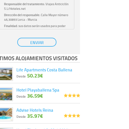
Responsable del tratamiento:
Viajes Anticiclón
S.L/Hoteles.net
Dirección del responsable:
Calle Mayor número
46,30893 Lorca - Murcia
Finalidad:
sus datos serán usados para poder
atender sus solicitudes y prestarle nuestros
servicios.
Publicidad:
solo le enviaremos publicidad con su
ENVIAR
autorización previa, que podrá facilitarnos
mediante la casilla correspondiente
establecida al efecto.
TIMOS ALOJAMIENTOS VISITADOS
Base Jurídica:
únicamente trataremos sus datos
con su consentimiento previo, que podrá
Life Apartments Costa Ballena
facilitarnos mediante la casilla correspondiente
50.23€
establecida al efecto.
Desde
Destinatarios:
con carácter general, sólo el
personal de nuestra entidad que esté
Hotel Playaballena Spa
debidamente autorizado podrá tener
36.59€
conocimiento de la información que le pedimos.
Desde
No se comunicarán datos a terceros.
Derechos:
tiene derecho a saber qué
Advise Hotels Reina
información tenemos sobre usted, corregirla y
35.97€
eliminarla, tal y como se explica en la
Desde
información adicional disponible en nuestra
página web.