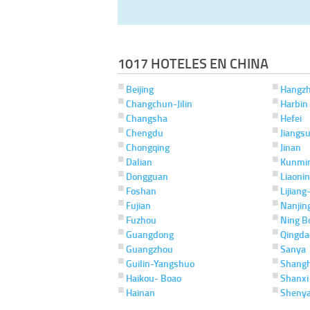
1017 HOTELES EN CHINA
Beijing
Hangz
Changchun-Jilin
Harbin
Changsha
Hefei
Chengdu
Jiangs
Chongqing
Jinan
Dalian
Kunmi
Dongguan
Liaoni
Foshan
Lijiang
Fujian
Nanjin
Fuzhou
Ning B
Guangdong
Qingda
Guangzhou
Sanya
Guilin-Yangshuo
Shangh
Haikou- Boao
Shanxi
Hainan
Sheny